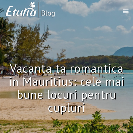
Vacanta ta romantica
in Mauritius: cele mai
bune locuri pentru
cupluri