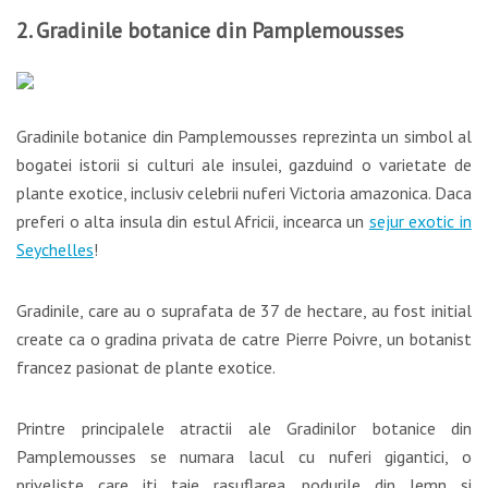
2. Gradinile botanice din Pamplemousses
Gradinile botanice din Pamplemousses reprezinta un simbol al
bogatei istorii si culturi ale insulei, gazduind o varietate de
plante exotice, inclusiv celebrii nuferi Victoria amazonica. Daca
preferi o alta insula din estul Africii, incearca un
sejur exotic in
Seychelles
!
Gradinile, care au o suprafata de 37 de hectare, au fost initial
create ca o gradina privata de catre Pierre Poivre, un botanist
francez pasionat de plante exotice.
Printre principalele atractii ale Gradinilor botanice din
Pamplemousses se numara lacul cu nuferi gigantici, o
priveliste care iti taie rasuflarea, podurile din lemn si