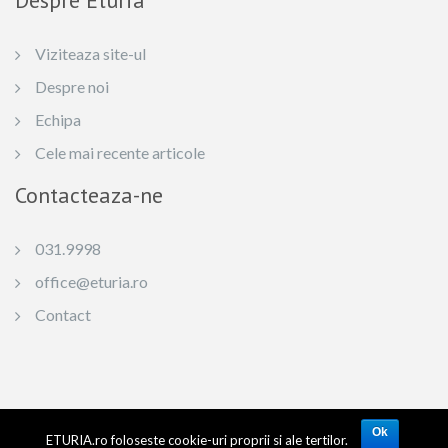
Despre Eturia
Viziteaza site-ul
Despre noi
Echipa
Cele mai recente articole
Contacteaza-ne
031.9998
office@eturia.ro
Contact
© 2024 | SC ETURIA SRL Licenta de turism: 1362, TIDS: 96-0 6379 6 Capital social:
50.000 RON Reg. Com.: J27/908/2007 CUI: RO 22067680. Toate drepturile rezervate.
Ok
ETURIA.ro foloseste cookie-uri proprii si ale tertilor.
Materialele postate pe blogul Eturia (texte si fotografii) ne apartin in totalitate si se