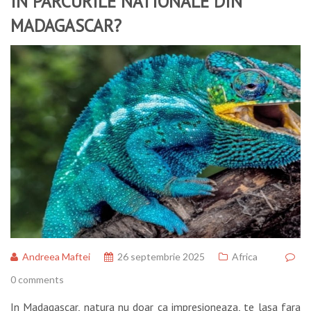
IN PARCURILE NATIONALE DIN
MADAGASCAR?
Andreea Maftei
26 septembrie 2025
Africa
0 comments
In Madagascar, natura nu doar ca impresioneaza, te lasa fara