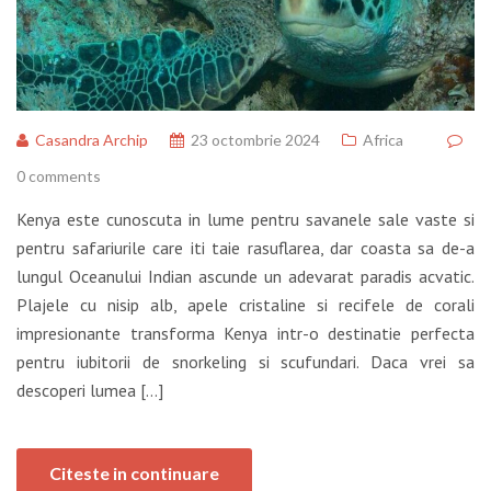
Casandra Archip
23 octombrie 2024
Africa
0 comments
Kenya este cunoscuta in lume pentru savanele sale vaste si
pentru safariurile care iti taie rasuflarea, dar coasta sa de-a
lungul Oceanului Indian ascunde un adevarat paradis acvatic.
Plajele cu nisip alb, apele cristaline si recifele de corali
impresionante transforma Kenya intr-o destinatie perfecta
pentru iubitorii de snorkeling si scufundari. Daca vrei sa
descoperi lumea […]
Citeste in continuare