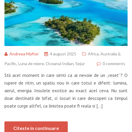
Andreea Maftei
4 august 2025
Africa
,
Australia &
Pacific
,
Luna de miere
,
Oceanul Indian
,
Sejur
0 comments
Stii acel moment in care simti ca ai nevoie de un „reset”? O
rupere de ritm, un spatiu nou in care totul e diferit: lumina,
aerul, energia. Insulele exotice au exact acel ceva. Nu sunt
doar destinatii de bifat, ci locuri in care descoperi ca timpul
poate curge altfel, ca linistea poate fi reala si […]
Citeste in continuare