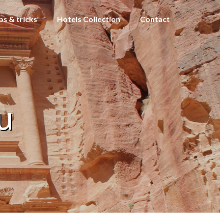
ps & tricks
Hotels Collection
Contact
u