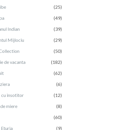
ibe
(25)
pa
(49)
nul Indian
(39)
tul Mijlociu
(29)
Collection
(50)
ie de vacanta
(182)
it
(62)
ziera
(6)
cu insotitor
(12)
 de miere
(8)
(60)
 Eturia
(9)