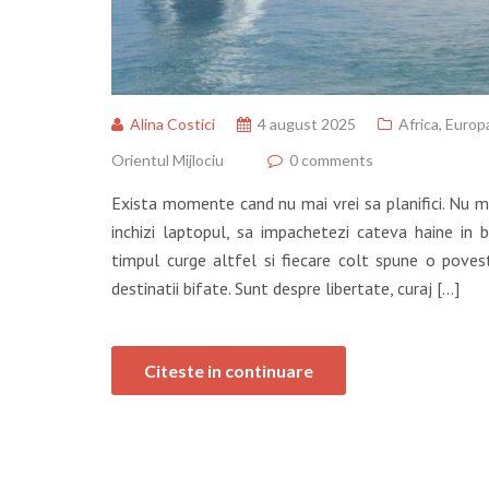
Alina Costici
4 august 2025
Africa
,
Europ
Orientul Mijlociu
0 comments
Exista momente cand nu mai vrei sa planifici. Nu mai 
inchizi laptopul, sa impachetezi cateva haine in b
timpul curge altfel si fiecare colt spune o pove
destinatii bifate. Sunt despre libertate, curaj […]
Citeste in continuare