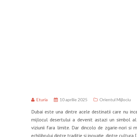
Eturia
10 aprilie 2025
Orientul Mijlociu
Dubai este una dintre acele destinatii care nu inc
mijlocul desertului a devenit astazi un simbol al
viziunii fara limite. Dar dincolo de zgarie-nori s
echilibrului dintre traditie si inovație, dintre cultura 
Citeste in continuare
GHID COMPLET PENTRU VIZITAR