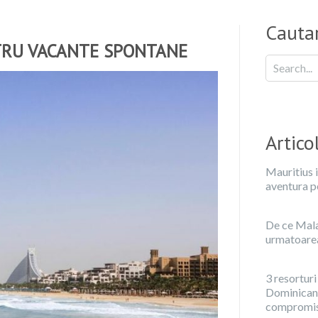
Cautar
NTRU VACANTE SPONTANE
Artico
Mauritius i
aventura p
De ce Malae
urmatoarea 
3 resorturi
Dominicana
compromis