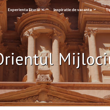
Experienta Eturia
Inspiratie de vacanta
Ti
Orientul Mijloci