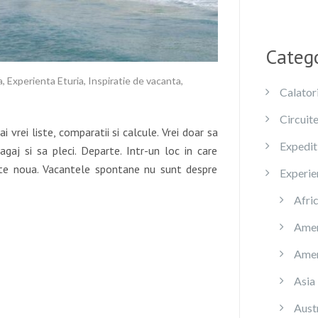
Catego
a
,
Experienta Eturia
,
Inspiratie de vacanta
,
Calatori
Circuite
vrei liste, comparatii si calcule. Vrei doar sa
Expediti
agaj si sa pleci. Departe. Intr-un loc in care
ste noua. Vacantele spontane nu sunt despre
Experie
Afri
Amer
Amer
Asia
Austr