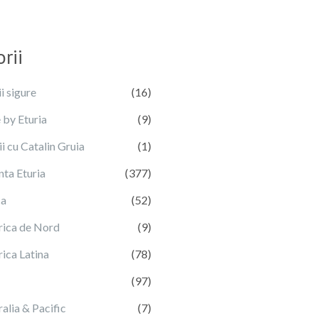
rii
i sigure
(16)
 by Eturia
(9)
i cu Catalin Gruia
(1)
nta Eturia
(377)
ca
(52)
ica de Nord
(9)
ica Latina
(78)
(97)
alia & Pacific
(7)