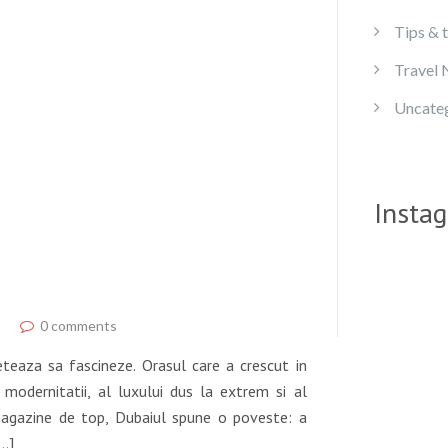
Tips & t
Travel
Uncate
0 comments
eteaza sa fascineze. Orasul care a crescut in
 modernitatii, al luxului dus la extrem si al
i magazine de top, Dubaiul spune o poveste: a
Insta
[…]
EA THE PEARL, QATAR: