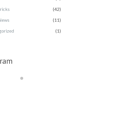
ricks
(42)
 News
(11)
gorized
(1)
gram