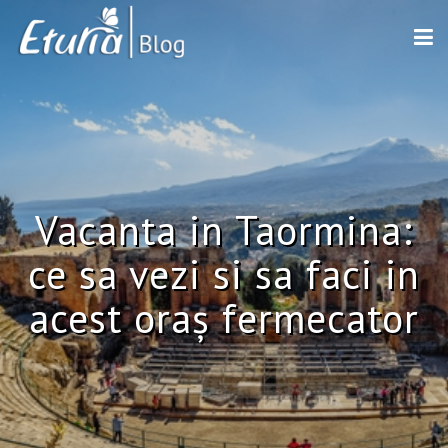
Vacanta in Taormina:
ce sa vezi si sa faci in
acest oraș fermecator