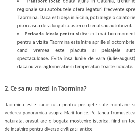
odata ajuns in Catania, trenurile
Transport local
:
regionale sau autobuzele ofera legaturi frecvente spre
Taormina. Daca esti deja in Sicilia, poti alege o calatorie
pitoreasca de-a lungul coastei cu trenul sau autobuzul.
cel mai bun moment
Perioada ideala pentru vizita
:
pentru a vizita Taormina este intre aprilie si octombrie,
cand vremea este placuta si peisajele sunt
spectaculoase. Evita insa lunile de vara (iulie-august)
daca nu vrei aglomeratie si temperaturi foarte ridicate.
2. Ce sa nu ratezi in Taormina?
Taormina este cunoscuta pentru peisajele sale montane si
vederea panoramica asupra Marii Ionice. Pe langa frumusetea
naturala, orasul are o bogata mostenire istorica, fiind un loc
de intalnire pentru diverse civilizatii antice.