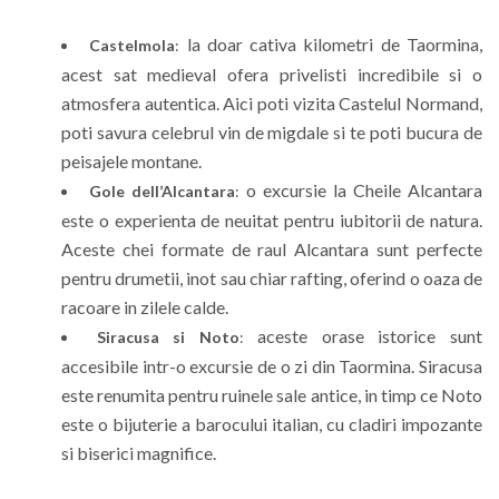
la doar cativa kilometri de Taormina,
Castelmola
:
acest sat medieval ofera privelisti incredibile si o
atmosfera autentica. Aici poti vizita Castelul Normand,
poti savura celebrul vin de migdale si te poti bucura de
peisajele montane.
o excursie la Cheile Alcantara
Gole dell’Alcantara
:
este o experienta de neuitat pentru iubitorii de natura.
Aceste chei formate de raul Alcantara sunt perfecte
pentru drumetii, inot sau chiar rafting, oferind o oaza de
racoare in zilele calde.
aceste orase istorice sunt
Siracusa si Noto
:
accesibile intr-o excursie de o zi din Taormina. Siracusa
este renumita pentru ruinele sale antice, in timp ce Noto
este o bijuterie a barocului italian, cu cladiri impozante
si biserici magnifice.