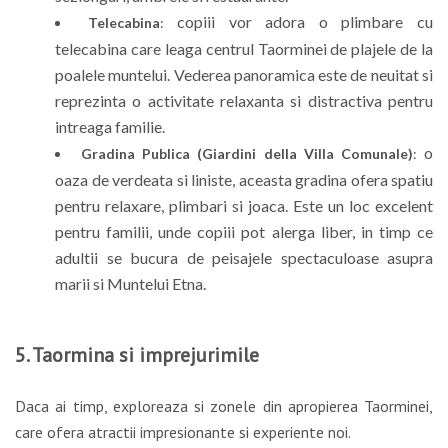
copiii vor adora o plimbare cu
Telecabina
:
telecabina care leaga centrul Taorminei de plajele de la
poalele muntelui. Vederea panoramica este de neuitat si
reprezinta o activitate relaxanta si distractiva pentru
intreaga familie.
o
Gradina Publica (Giardini della Villa Comunale)
:
oaza de verdeata si liniste, aceasta gradina ofera spatiu
pentru relaxare, plimbari si joaca. Este un loc excelent
pentru familii, unde copiii pot alerga liber, in timp ce
adultii se bucura de peisajele spectaculoase asupra
marii si Muntelui Etna.
5. Taormina si imprejurimile
Daca ai timp, exploreaza si zonele din apropierea Taorminei,
care ofera atractii impresionante si experiente noi.