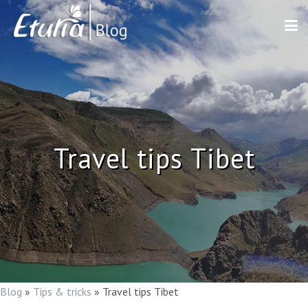
Travel tips Tibet
Blog
»
Tips & tricks
»
Travel tips Tibet