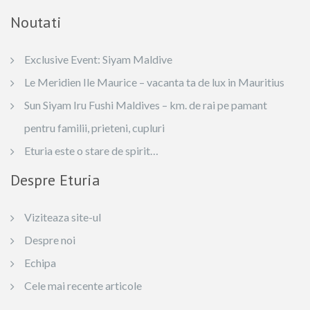
Noutati
Exclusive Event: Siyam Maldive
Le Meridien Ile Maurice – vacanta ta de lux in Mauritius
Sun Siyam Iru Fushi Maldives – km. de rai pe pamant
pentru familii, prieteni, cupluri
Eturia este o stare de spirit…
Despre Eturia
Viziteaza site-ul
Despre noi
Echipa
Cele mai recente articole