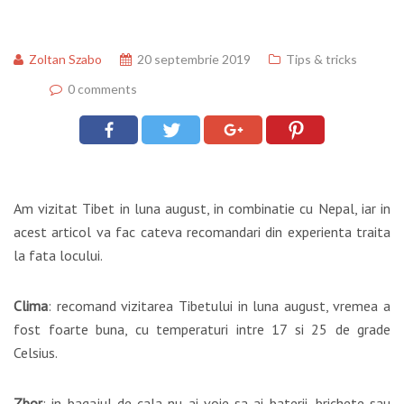
Zoltan Szabo
20 septembrie 2019
Tips & tricks
0 comments
Am vizitat Tibet in luna august, in combinatie cu Nepal, iar in
acest articol va fac cateva recomandari din experienta traita
la fata locului.
Clima
: recomand vizitarea Tibetului in luna august, vremea a
fost foarte buna, cu temperaturi intre 17 si 25 de grade
Celsius.
Zbor
: in bagajul de cala nu ai voie sa ai baterii, brichete sau