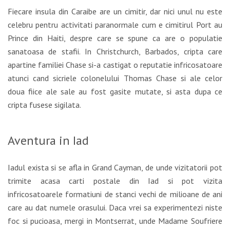
Fiecare insula din Caraibe are un cimitir, dar nici unul nu este
celebru pentru activitati paranormale cum e cimitirul Port au
Prince din Haiti, despre care se spune ca are o populatie
sanatoasa de stafii. In Christchurch, Barbados, cripta care
apartine familiei Chase si-a castigat o reputatie infricosatoare
atunci cand sicriele colonelului Thomas Chase si ale celor
doua fiice ale sale au fost gasite mutate, si asta dupa ce
cripta fusese sigilata.
Aventura in Iad
Iadul exista si se afla in Grand Cayman, de unde vizitatorii pot
trimite acasa carti postale din Iad si pot vizita
infricosatoarele formatiuni de stanci vechi de milioane de ani
care au dat numele orasului. Daca vrei sa experimentezi niste
foc si pucioasa, mergi in Montserrat, unde Madame Soufriere