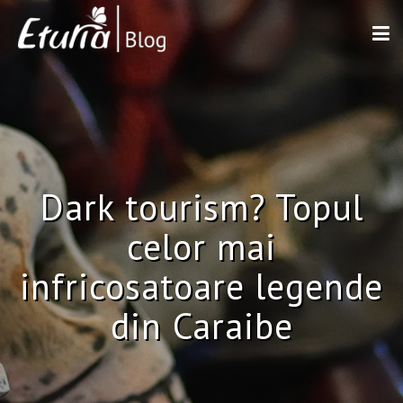
Dark tourism? Topul
celor mai
infricosatoare legende
din Caraibe