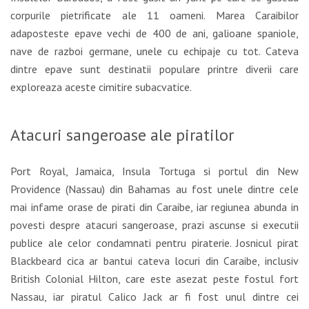
corpurile pietrificate ale 11 oameni. Marea Caraibilor
adaposteste epave vechi de 400 de ani, galioane spaniole,
nave de razboi germane, unele cu echipaje cu tot. Cateva
dintre epave sunt destinatii populare printre diverii care
exploreaza aceste cimitire subacvatice.
Atacuri sangeroase ale piratilor
Port Royal, Jamaica, Insula Tortuga si portul din New
Providence (Nassau) din Bahamas au fost unele dintre cele
mai infame orase de pirati din Caraibe, iar regiunea abunda in
povesti despre atacuri sangeroase, prazi ascunse si executii
publice ale celor condamnati pentru piraterie. Josnicul pirat
Blackbeard cica ar bantui cateva locuri din Caraibe, inclusiv
British Colonial Hilton, care este asezat peste fostul fort
Nassau, iar piratul Calico Jack ar fi fost unul dintre cei