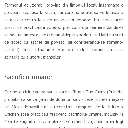
Termenul de „zombi” provine din limbajul local, insemnand o
persoana readusa la viata, dar care nu poate sa vorbeasca si
care este controlata de un vrajitor voodoo. Unii cercetatori
sustin ca practicantii voodoo pot controla oamenii dandu-le
sa bea un amestec de droguri. Adeptii voodoo din Haiti nu sunt
de acord cu astfel de povesti (ei considerandu-se romano-
catolici), insa ritualurile voodoo includ comunicarea cu
spiritele cu ajutorul transelor.
Sacrificii umane
Oricine a citit cartea sau a vazut filmul The Ruins (Ruinele)
probabil ca se va gandi de doua ori sa viziteze ruinele mayase
din Mexic. Mayasii care au construit templele de la Tulum si
Chichen Itza practicau frecvent sacrificiile umane, inclusiv la
Cenote Sagrado din apropiere de Chichen Itza, unde arheologii