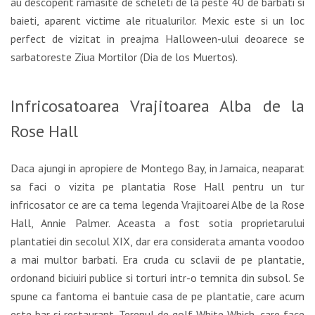
au descoperit ramasite de scheleti de la peste 40 de barbati si
baieti, aparent victime ale ritualurilor. Mexic este si un loc
perfect de vizitat in preajma Halloween-ului deoarece se
sarbatoreste Ziua Mortilor (Dia de los Muertos).
Infricosatoarea Vrajitoarea Alba de la
Rose Hall
Daca ajungi in apropiere de Montego Bay, in Jamaica, neaparat
sa faci o vizita pe plantatia Rose Hall pentru un tur
infricosator ce are ca tema legenda Vrajitoarei Albe de la Rose
Hall, Annie Palmer. Aceasta a fost sotia proprietarului
plantatiei din secolul XIX, dar era considerata amanta voodoo
a mai multor barbati. Era cruda cu sclavii de pe plantatie,
ordonand biciuiri publice si torturi intr-o temnita din subsol. Se
spune ca fantoma ei bantuie casa de pe plantatie, care acum
este bar si restaurant. Terenul de golf White Which, care face