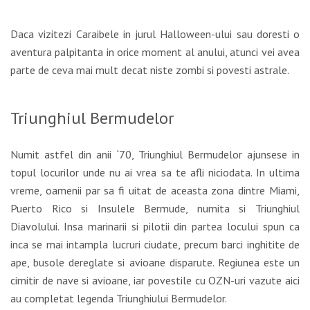
Daca vizitezi Caraibele in jurul Halloween-ului sau doresti o
aventura palpitanta in orice moment al anului, atunci vei avea
parte de ceva mai mult decat niste zombi si povesti astrale.
Triunghiul Bermudelor
Numit astfel din anii `70, Triunghiul Bermudelor ajunsese in
topul locurilor unde nu ai vrea sa te afli niciodata. In ultima
vreme, oamenii par sa fi uitat de aceasta zona dintre Miami,
Puerto Rico si Insulele Bermude, numita si Triunghiul
Diavolului. Insa marinarii si pilotii din partea locului spun ca
inca se mai intampla lucruri ciudate, precum barci inghitite de
ape, busole dereglate si avioane disparute. Regiunea este un
cimitir de nave si avioane, iar povestile cu OZN-uri vazute aici
au completat legenda Triunghiului Bermudelor.