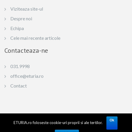
Viziteaza site-ul
Despre noi
Echipa
Cele mai recente articole
Contacteaza-ne
031.9998
office@eturia.ro
Contact
© 2024 | SC ETURIA SRL Licenta de turism: 1362, TIDS: 96-0 6379 6 Capital social:
50.000 RON Reg. Com.: J27/908/2007 CUI: RO 22067680. Toate drepturile rezervate.
Ok
ETURIA.ro foloseste cookie-uri proprii si ale tertilor.
Materialele postate pe blogul Eturia (texte si fotografii) ne apartin in totalitate si se
afla sub incidenta Legii Dreptului de Autor nr.8/1996. Preluarea textelor si fotografiilor
se poate face numai cu acordul scris al autorului si mentionarea sursei de provenienta