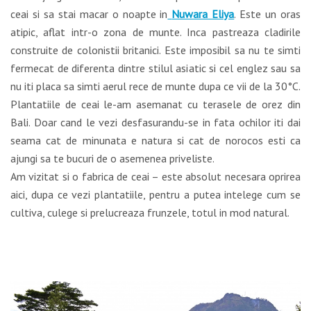
ceai si sa stai macar o noapte in
Nuwara Eliya
. Este un oras
atipic, aflat intr-o zona de munte. Inca pastreaza cladirile
construite de colonistii britanici. Este imposibil sa nu te simti
fermecat de diferenta dintre stilul asiatic si cel englez sau sa
nu iti placa sa simti aerul rece de munte dupa ce vii de la 30°C.
Plantatiile de ceai le-am asemanat cu terasele de orez din
Bali. Doar cand le vezi desfasurandu-se in fata ochilor iti dai
seama cat de minunata e natura si cat de norocos esti ca
ajungi sa te bucuri de o asemenea priveliste.
Am vizitat si o fabrica de ceai – este absolut necesara oprirea
aici, dupa ce vezi plantatiile, pentru a putea intelege cum se
cultiva, culege si prelucreaza frunzele, totul in mod natural.