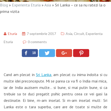
Blog
»
Experienta Eturia
»
Asia
»
Sri Lanka – ce sa nu ratezi la o
prima vizita
Eturia
7 septembrie 2017
Asia
,
Circuit
,
Experienta
Eturia
0 comments
18
Cand am plecat in
Sri Lanka
, am plecat cu inima indoita si cu
multe idei preconcepute. Mi se parea ca va fi o India mai mica,
iar de India auzisem multe… si bune, si mai putin bune, si ca
trebuie sa te duci pregatit psihic pentru ceea ce vei gasi la
destinatie. Ei bine, m-am inselat. Si m-am inselat mult: Sri
Lanka este o tara superba, care are de toate si multe de