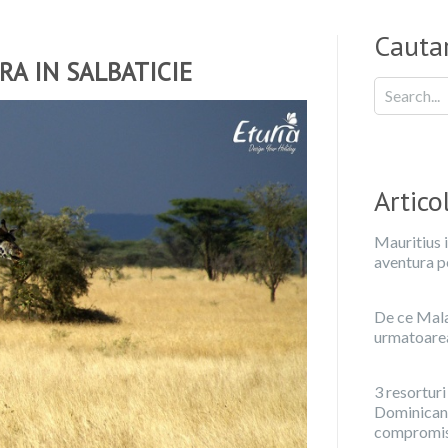
Cautar
RA IN SALBATICIE
Artico
Mauritius i
aventura p
De ce Malae
urmatoarea 
3 resorturi
Dominicana
compromis