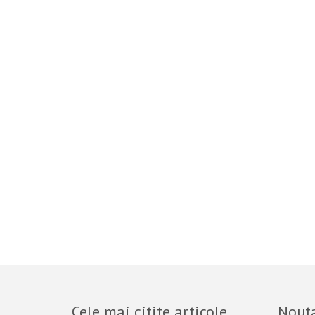
Cele mai citite articole
Nouta