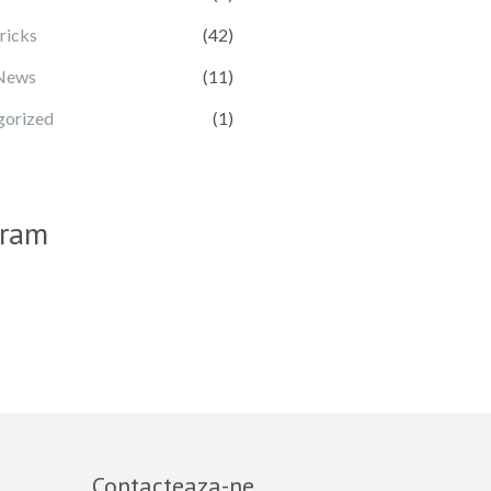
ricks
(42)
 News
(11)
gorized
(1)
gram
Contacteaza-ne