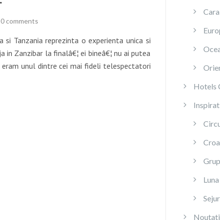
Cara
0 comments
Euro
a si Tanzania reprezinta o experienta unica si
Ocea
a in Zanzibar la finalâ€¦ ei bineâ€¦ nu ai putea
, eram unul dintre cei mai fideli telespectatori
Orien
Hotels 
Inspirat
Circu
Croa
Grup 
Luna
Sejur
Noutati