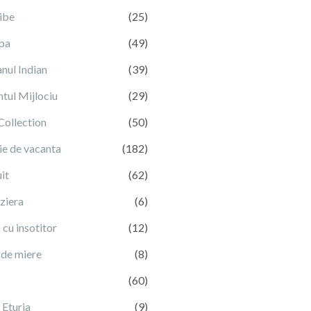
ibe
(25)
pa
(49)
nul Indian
(39)
tul Mijlociu
(29)
Collection
(50)
ie de vacanta
(182)
it
(62)
ziera
(6)
cu insotitor
(12)
 de miere
(8)
(60)
 Eturia
(9)