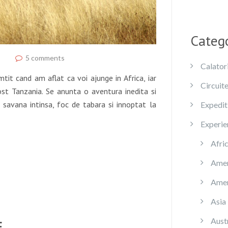
Catego
5 comments
Calatori
tit cand am aflat ca voi ajunge in Africa, iar
Circuite
ost Tanzania. Se anunta o aventura inedita si
, savana intinsa, foc de tabara si innoptat la
Expediti
Experie
Afri
Amer
Amer
Asia
Austr
E