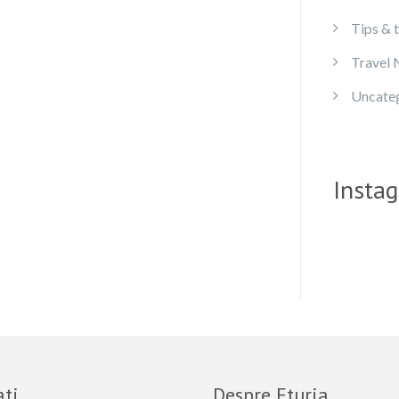
Tips & t
Travel
Uncate
Insta
ti
Despre Eturia