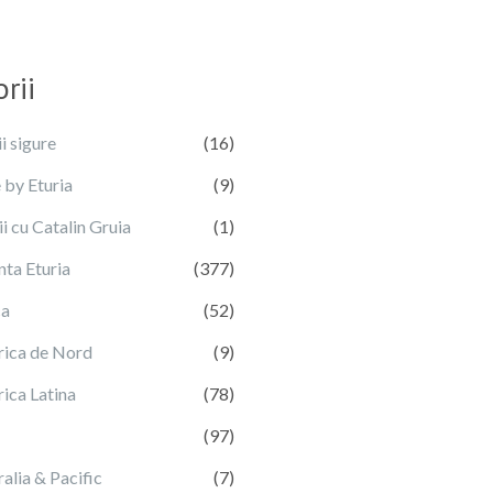
rii
i sigure
(16)
 by Eturia
(9)
i cu Catalin Gruia
(1)
nta Eturia
(377)
ca
(52)
ica de Nord
(9)
ica Latina
(78)
(97)
alia & Pacific
(7)