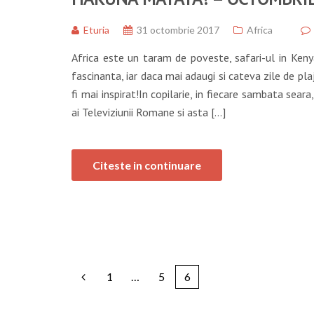
Eturia
31 octombrie 2017
Africa
Africa este un taram de poveste, safari-ul in Keny
fascinanta, iar daca mai adaugi si cateva zile de plaj
fi mai inspirat!In copilarie, in fiecare sambata seara
ai Televiziunii Romane si asta […]
Citeste in continuare
1
…
5
6