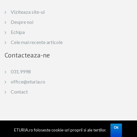
Viziteaza site-ul
Despre noi
Echipa
Cele mai recente articole
Contacteaza-ne
031.9998
office@eturia.ro
Contact
© 2024 | SC ETURIA SRL Licenta de turism: 1362, TIDS: 96-0 6379 6 Capital social:
50.000 RON Reg. Com.: J27/908/2007 CUI: RO 22067680. Toate drepturile rezervate.
Ok
ETURIA.ro foloseste cookie-uri proprii si ale tertilor.
Materialele postate pe blogul Eturia (texte si fotografii) ne apartin in totalitate si se
afla sub incidenta Legii Dreptului de Autor nr.8/1996. Preluarea textelor si fotografiilor