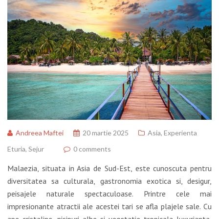
Andreea Maftei
20 martie 2025
Asia
,
Experienta
Eturia
,
Sejur
0 comments
Malaezia, situata in Asia de Sud-Est, este cunoscuta pentru
diversitatea sa culturala, gastronomia exotica si, desigur,
peisajele naturale spectaculoase. Printre cele mai
impresionante atractii ale acestei tari se afla plajele sale. Cu
ape cristaline, nisipuri albe si vegetatie tropicala luxurianta,