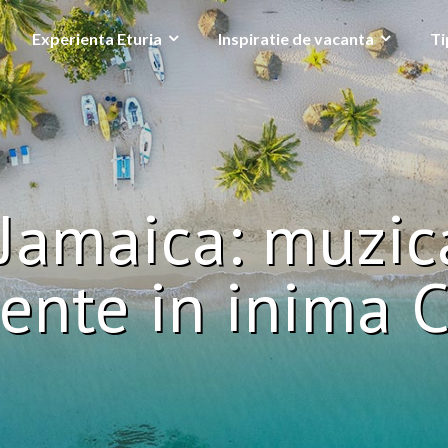
Experienta Eturia
Inspiratie de vacanta
Ti
Jamaica: muzica
iente in inima C