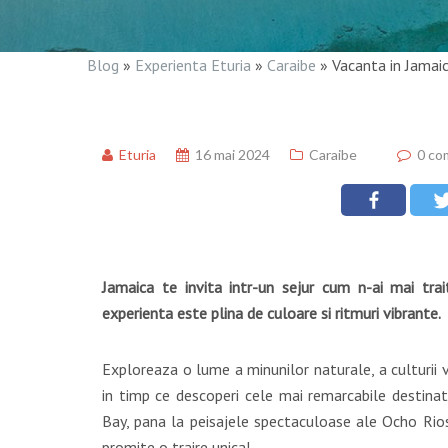
Blog
»
Experienta Eturia
»
Caraibe
»
Vacanta in Jamaica
Eturia
16 mai 2024
Caraibe
0 co
Jamaica te invita intr-un sejur cum n-ai mai trai
experienta este plina de culoare si ritmuri vibrante.
Exploreaza o lume a minunilor naturale, a culturii vi
in timp ce descoperi cele mai remarcabile destinati
Bay, pana la peisajele spectaculoase ale Ocho Rios 
promite o traire unica!