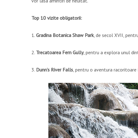
vor lasa amintiri de neuitat.
Top 10 vizite obligatorii:
1.
Gradina Botanica Shaw Park
, de secol XVII, pentr
2.
Trecatoarea Fern Gully
, pentru a explora unul di
3.
Dunn’s River Falls
, pentru o aventura racoritoare 