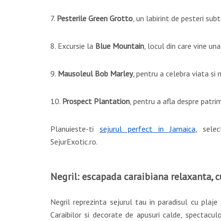
7.
Pesterile Green Grotto
, un labirint de pesteri subt
8. Excursie la
Blue Mountain
, locul din care vine un
9.
Mausoleul Bob Marley
, pentru a celebra viata si
10.
Prospect Plantation
, pentru a afla despre patrim
Planuieste-ti
sejurul perfect in Jamaica
, selec
SejurExotic.ro.
Negril: escapada caraibiana relaxanta, cu
Negril reprezinta sejurul tau in paradisul cu plaje
Caraibilor si decorate de apusuri calde, spectaculo