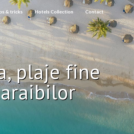
ps & tricks
Hotels Collection
Contact
, plaje fine
araibilor